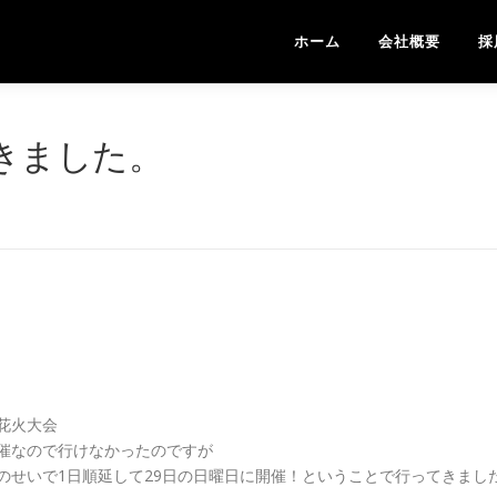
ホーム
会社概要
採
きました。
花火大会
催なので行けなかったのですが
のせいで1日順延して29日の日曜日に開催！ということで行ってきまし