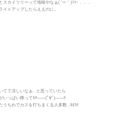
スカイツリーって地味やなぁ( ´ー｀)ﾌｩｰ．．．
ライトアップしたらええのに。
いてて涼しいなぁ…と思っていたら
いっぱい降ってｷﾀ――(ﾟ∀ﾟ)――!!
うちわでカスを打ちまくる人多数…ｶｵｽ!!