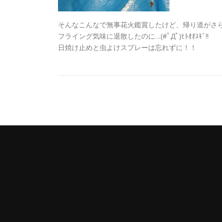
そんなこんなで無事花火鑑賞したけど、帰り道がさらにｶ
フライング気味に退散したのに…(#ﾟДﾟ)ﾋﾄｵｵｽｷﾞ!!
日焼け止めと虫よけスプレーは忘れずに！！