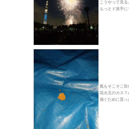
こうやって見ると
もっとド派手に
風もそこそこ吹
花火玉のカス？が
扇ぐために貰った