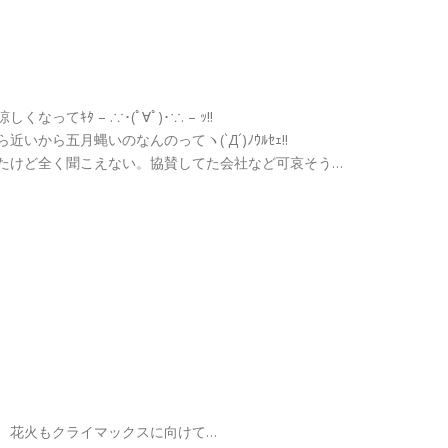
ってｷﾀ – .∵･(ﾟ∀ﾟ)･∵. – ｯ!!
いから五月蝿いのなんのってヽ(`Д´)ﾉｳﾙｾｪ!!
たけど全く聞こえない。協賛してた会社など可哀そう…
、花火もクライマックスに向けて…