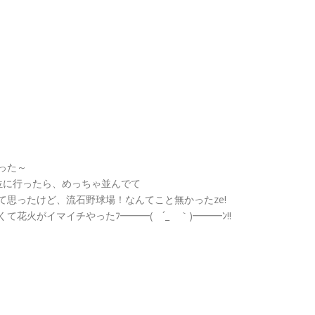
った～
位に行ったら、めっちゃ並んでて
て思ったけど、流石野球場！なんてこと無かったze!
て花火がイマイチやったﾌ━━━( ´_ゝ｀)━━━ﾝ!!