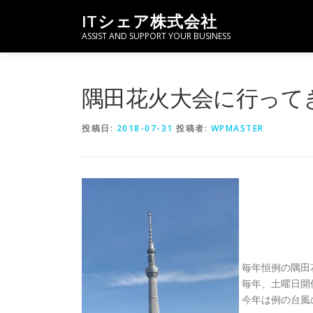
コンテンツへスキップ
ITシェア株式会社
ASSIST AND SUPPORT YOUR BUSINESS
隅田花火大会に行って
投稿日:
2018-07-31
投稿者:
WPMASTER
毎年恒例の隅田
毎年、土曜日開
今年は例の台風