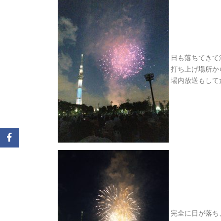
日も落ちてきて涼しくな
打ち上げ場所から近
場内放送もして
完全に日が落ち